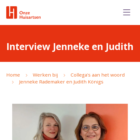
Interview Jenneke en Judith
Home
Werken bij
Collega's aan het woord
Jenneke Rademaker en Judith Königs