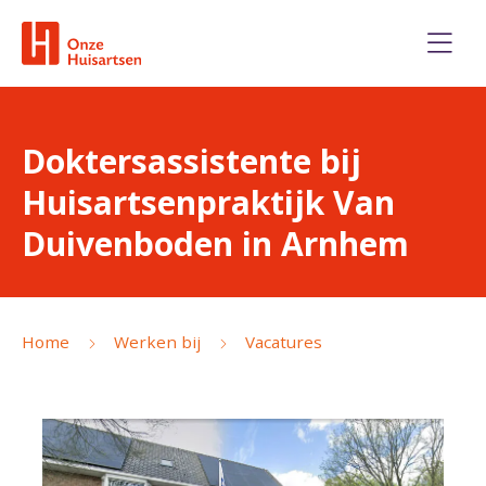
Doktersassistente bij
Huisartsenpraktijk Van
Duivenboden in Arnhem
Home
Werken bij
Vacatures