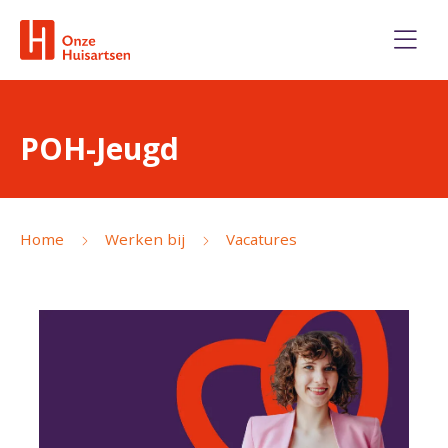
POH-Jeugd
Home
Werken bij
Vacatures