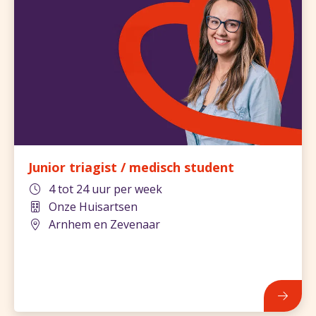
Junior triagist / medisch student
4 tot 24 uur per week
Onze Huisartsen
Arnhem en Zevenaar
829