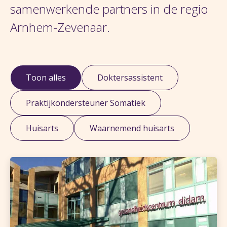
samenwerkende partners in de regio
Arnhem-Zevenaar.
Toon alles
Doktersassistent
Praktijkondersteuner Somatiek
Huisarts
Waarnemend huisarts