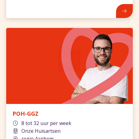
POH-GGZ
8 tot 32 uur per week
Onze Huisartsen
regio Arnhem